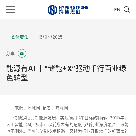
EN
媒体聚焦
16/04/2025
分享
能源有AI 丨“储能+X”驱动千行百业绿
色转型
来源：环球网 记者：齐琛冏
储能是助力新能源发展、实现“碳中和”目标的利器。2025年，
人工智能（AI）技术正以前所未有的速度与各行业深度融合，储能
也不例外。当AI与储能技术相遇，又将为行业开辟怎样的新蓝海？