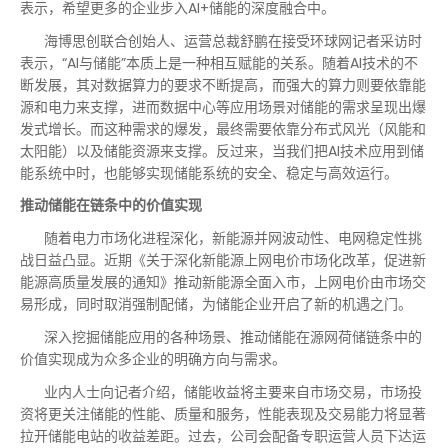
表示，希望更多的企业步入AI+储能的深度融合中。
海博思创联合创始人、运营总裁舒鹏在接受环球网记者采访时
表示，“AI与储能”本质上是一种相互赋能的关系。随着AI技术的不
断发展，其对数据算力的要求不断提高，而强大的算力则要依靠能
源和电力来支撑，进而数据中心等应用场景对储能的需求呈现出爆
发式增长。而这种需求的爆发，最终需要依靠分布式风光（风能和
太阳能）以及储能资源来支撑。反过来，当我们把AI技术应用到储
能系统中时，也能够实现储能系统的安全、稳定与高效运行。
推动储能在链条中的价值实现
随着电力市场化进程深化，新能源并网波动性、电网稳定性挑
战日益凸显。近期《关于深化新能源上网电价市场化改革，促进新
能源高质量发展的通知》推动新能源全面入市，上网电价由市场交
易形成，同时取消强制配储，为储能企业开启了新的机遇之门。
深入挖掘储能应用的各种场景、推动储能在源网荷储链条中的
价值实现成为众多企业的明确方向与需求。
业内人士向记者介绍，储能收益将主要来自市场交易，市场投
资将更关注储能的性能、质量和服务，性能表现及交易能力将显著
拉开储能电站的收益差距。过去，公司会配备专职运营人员下达运