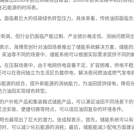
出2030年前达到碳排放峰值，2060年前实现碳中和的目标
”化石能源的时间表。
面临着巨大的低碳绿色转型压力。具体来看，传统油田面临负
史新高，但行业仍面临产能过剩、产业链价格走低、消纳问题突
示，海博思创针对油田场景推出了储能系统解决方案，储能的
、采油等不同的场景中，储能系统可以根据实际需求提供不同的
在压裂场景中，由于电网供电容量不足，扩容困难，供电不稳
还可以在夜间独立为生活区负载供电，解决夜间燃油或燃气发电
能源的结合，提升新能源的消纳能力，为油田提供绿电，降低化
助力油田实现绿色转型。
户外柜产品和集装箱式储能产品，可以满足油田不同场景下的
灵活安装、便捷切换等特点，可以适应油田复杂的环境条件。
也展现出了巨大的潜力。张成程表示，首先，储能系统可以有
同时，可以减少化石能源的消耗；最后，储能能减少配电方面建