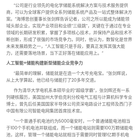
“公司是行业领先的电化学储能系统解决方案与技术服务提供
商，可以为全球客户提供全系列储能系统产品及一站式整体解决方
案。”海博思创董事长张剑辉告诉记者，公司之所以能成为储能领
域头部企业，实现产业项目和业绩“三级跳”，关键在于通过在专业
领域的长期研发积累，掌握了多项核心技术，并保持产品和技术不
断创新，形成了很强的市场竞争力。同时，他认为，数智化是世界
未来发展趋势之一，“人工智能只是手段，要真正发挥其强大能
力，还需要落地场景，当下正好落在储能应用上。”
人工智能+储能构建新型储能企业竞争力
“最简单的理解，储能就是在造一个大号充电宝。”张剑辉说，
从上大学算起，他已经与储能打了20多年交道。
作为清华大学电机系本硕毕业的“超级学霸”，张剑辉还有一系
列硬核履历，美国加州大学伯克利分校电气工程与计算机科学专业
博士，曾先后任美国国家半导体公司资深电路设计工程师及西门子
中国有限公司智能电网集团首席技术官。
“一个普通手机电池约为5000毫安时，一个普通储能电池相当
于100个手机电池并联组成，而一个储能电站则需要100万颗储能电
池，这样，管理一个储能电站就相当于需要同时管理1亿颗手机电