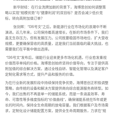
新华财经：在行业洗牌加剧的背景下，海博思创如何调整策
略以实现“规模优势”与“健康利润”的双目标？是否会减少低价竞
标，转向高附加值订单？
张剑辉：“136号文”之后，新能源行业在市场化的浪潮中不断
演进。近几年来，公司保持着高速增长，在新的市场条件下，我们
虽无生存压力，但有发展压力。公司既要稳固市场地位、扩大营收
规模，更要确保营收的高质量，这是我们当前面临的最大挑战，也
需要我们在平衡中做出选择。
“136号文”发布后，储能行业迎来更多市场化机遇，行业愈发重视
价值而非单纯的价格。海博思创始终坚持价值导向，专注于提供高
附加值的综合解决方案，通过全栈自研、智能化管理以及满足客户
定制化需求等方式，提升产品和服务的价值。
为在行业新的发展阶段中持续保持竞争优势，海博思创正积极调整
策略，由传统的设备和解决方案提供商向综合能源服务商转型。如
今，我们出售的不再是单一的储能系统，而是一条涵盖效率、寿
命、可靠性等多维度指标的“价值曲线”，确保储能系统在15年或更
长的时间内，保持全生命周期的放电容量。我们根据客户及市场需
求，定制化设计储能配置方案，提供全生命周期服务，力求在“规