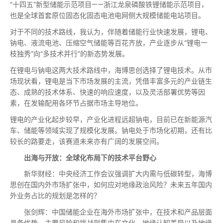
“十四五”新型储能示范项目——浙江龙泉磷酸铁锂储能示范项目，
也是全球首套原位固态化固态电池电网侧大规模储能电站项目。
对于不同的技术路线，我认为，伴随着储能行业快速发展，锂电、
钠电、液流电池、压缩空气储能等百花齐放，产业逐步从“锂电一
枝独秀”向“多技术并行”的新态势发展。
在锂电与钠电这两大技术路线中，海博思创选择了锂电技术。从市
场现状看，锂电是当下市场发展的主流，凭借丰富多元的产业链生
态、成熟的技术体系、快速的响应速度，以及灵活部署优势等因
素，在发输配用各环节占据市场主导地位。
锂电的产业化起步较早，产业化进程远超钠电，目前已在新能源汽
车、储能等领域实现了规模化发展。钠电处于市场化初期，还有比
较长的路要走，该赛道未来亦有广阔的发展空间。
出海与开放：全球化布局下的技术平台野心
新华财经：中央经济工作会议强调扩大内需与低碳转型，海博
思创在国内外市场扩张中，如何应对地缘政治风险？未来五年国内
外业务占比的规划是怎样的？
张剑辉：中国储能企业在海外市场扩张中，在技术和产品层面