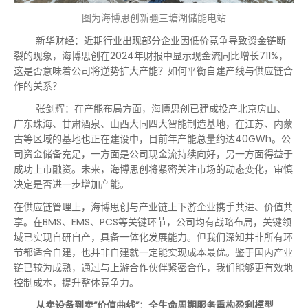
图为海博思创新疆三塘湖储能电站
新华财经：近期行业出现部分企业因低价竞争导致资金链断
裂的现象，海博思创在2024年财报中显示现金流同比增长711%，
这是否意味着公司将逆势扩大产能？如何平衡自建产线与供应链合
作的关系？
张剑辉：在产能布局方面，海博思创已建成投产北京房山、
广东珠海、甘肃酒泉、山西大同四大智能制造基地，在江苏、内蒙
古等区域的基地也正在建设中，目前年产能总量约达40GWh。公
司资金储备充足，一方面是公司现金流持续向好，另一方面得益于
成功上市融资。未来，海博思创将紧密关注市场的动态变化，审慎
决定是否进一步增加产能。
在供应链管理上，海博思创与产业链上下游企业携手共进、价值共
享。在BMS、EMS、PCS等关键环节，公司均有战略布局，关键领
域已实现自研自产，具备一体化发展能力。但我们深知并非所有环
节都适合自建，也并非自建就一定能实现成本最优。鉴于国内产业
链已较为成熟，通过与上游合作伙伴紧密合作，我们能够更有效地
控制成本，提升整体竞争力。
从卖设备到卖“价值曲线”：全生命周期服务重构盈利模型