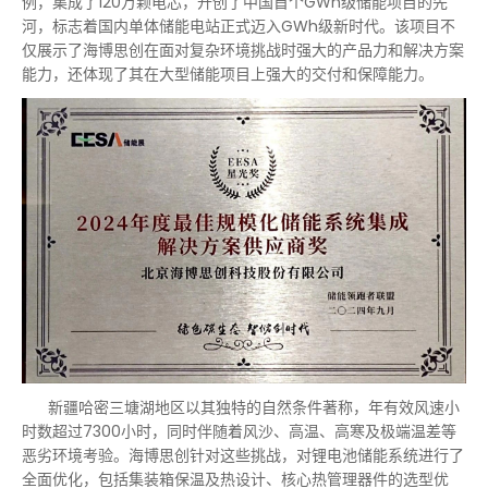
例，集成了120万颗电芯，开创了中国
首个
GWh级储能项目的先
河，标志着国内单体储能电站正式迈入GWh级新时代。该项目不
仅展示了海博思创在面对复杂环境挑战时强大的产品力和解决方案
能力，还体现了其在大型储能项目上强大的交付和保障能力。
新疆哈密三塘湖地区以其独特的自然条件著称，年有效风速小
时数超过7300小时，同时伴随着风沙、高温、高寒及极端温差等
恶劣环境考验。海博思创针对这些挑战，对锂电池储能系统进行了
全面优化，包括集装箱保温及热设计、核心热管理器件的选型优