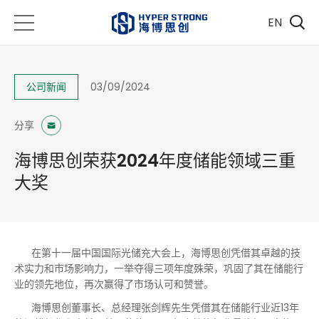
EN
公司新闻
03/09/2024
分享
海博思创荣获2024年度储能领域三重
大奖
在第十一届中国国际光储充大会上，海博思创凭借其卓越的技
术实力和市场影响力，一举夺得三项年度殊荣，巩固了其在储能行
业的领先地位，再次赢得了市场认可和赞誉。
海博思创董事长、总经理张剑辉先生凭借其在储能行业近13年