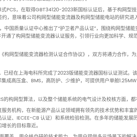
PCS，在取得GBT34120-2023新国标认证后，基于构网
证签约，意味着公司构网型储能变流器及构网型储能电站的研究进
质量认证中心推出了“护卫者产品认证”，围绕构网型储能变流器，制
并开通了构网型储能变流器认证服务，引领行业向更加科学、规
构网型储能变流器检测认证合作协议》，双方将通力合作，为
S，已经在上海电科所完成了2023版储能变流器国标认证测试。
内部集成高压盒、BMS，高防护、少维护，可提供用户单舱1.25M
CS的构网型算法，以及整个储能系统的电气设计及校核方面，都
证服务机构，在新能源产品认证领域拥有领先的技术优势和丰富
认证、IECEE-CB 认证）和系统检验检测。在多年的储能发
和增长的目标靠近。
全面覆盖，用全栈自研的技术能力，为用户提供多元场景下的解