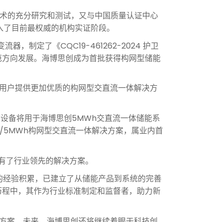
型技术的充分研究和测试，又与中国质量认证中心
入了目前
最
权威的机构实证阶段。
定了《CQC19-461262-2024 护卫
范方向发展。海博思创成为首批获得构网型储能
用户提供更加优质的构网型交直流一体解决方
该设备将用于海博思创5MWh交直流一体储能系
W/5MWh构网型交直流一体解决方案，属业内首
有了行业领先的解决方案。
的经验积累，已建立了从储能产品到系统的完善
展历程中，其作为行业标准制定和监督者，助力新
决方案。未来，海博思创还将继续着眼于科技创