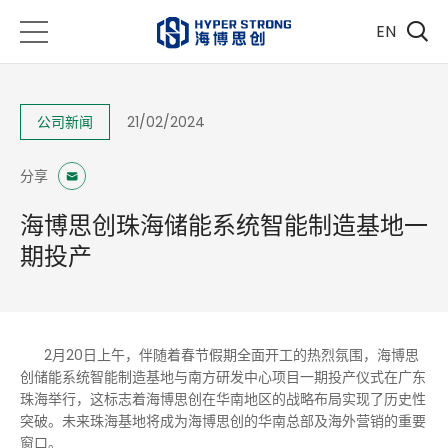
EN
公司新闻
21/02/2024
分享
海博思创珠海储能系统智能制造基地一
期投产
2月20日上午，伴随着春节假期全面开工的热烈氛围，海博思
创储能系统智能制造基地与南方研发中心项目一期投产仪式在广东
珠海举行，这标志着海博思创在华南地区的战略布局实现了历史性
突破。未来珠海基地将成为海博思创的华南总部及海外营销的重要
窗口。