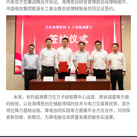
代表双方签署战略合作协议。海博思创研发管理部总经理杨振华，
中国电信集团能源化工事业群总经理韩智泉共同见证签约。
未来，依托临港算力在万卡级智算中心运营、跨省调度等方面
的经验，以及海博思创在储能领域的技术与电力交易等优势，双方
将在算力基础设施、算电协同实践等方面展开全方位合作，共同探
索新场景、新模式，为算电融合高质量发展贡献务实成果。