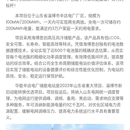
标杆！
本项目位于山东省淄博市辛店电厂厂区，规模为
100MW/200MWh，
一天
内可实现两充两放。充电一次可储存约
200MWh电量，能满足约3万户家庭
一天
的用电需求。
项目采用海博思创高压风冷储能产品，该产品具有低LCOS、
安全可靠、长寿命、智能高效等特点。凭借海博思创独有的电池数
据建模技术，全站实现了近600个电池簇的精确状态估算，从而实
现每个电池簇的精细化功率调度管理，有效降低簇间环流，提高整
站的综合效率。结合公司全生命周期储能电站价值评估体系，该项
目实现了储能电站的设备健康评价和综合性能优化控制，为电站的
高效、安全、稳定运行保驾护航。
华能辛店电厂储能电站是2023年山东省重大项目、淄博市新
旧动能转换优选项目。项目投运后，将纳入山东电网统一调度管
理，为电网运行提供调峰、调频、备用、黑启动、需求响应支撑等
多种服务，年可消纳新能源电量约1亿千瓦时，对优化区域电力资
源配置、缓解电网调峰压力、提高电力系统运行水平具有重要意
义。