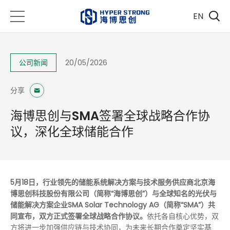
EN
公司新闻
20/05/2026
分享
海博思创与SMA签署全球战略合作协
议，深化全球储能合作
5月18日，行业领先的储能系统解决方案与技术服务供应商北京海
博思创科技股份有限公司（简称“海博思创”）与全球知名的光伏与
储能解决方案企业SMA Solar Technology AG（简称“SMA”）共
同宣布，双方正式签署全球战略合作协议。
依托各自核心优势，双
方将进一步加强供应链与技术协同，为未来长期合作奠定坚实基