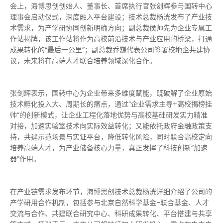
会上，海博思创创始人、董事长、首席执行官张剑辉参与国转中心
理事会启动仪式，深度融入平台建设；技术总裁杨洸发布了产业技
术需求，为产学研协同创新明确方向；副总裁侯帅先为企业专属工
作站揭牌，该工作站将作为高校前沿技术与产业应用的桥梁，打通
成果转化的“
最后
一公里”；副总裁乔巍代表公司签署校地企共建协
议，未来将在高端人才联合培养领域深化合作。
张剑辉表示，国转中心为企业带来多维度赋能，既破解了企业原始
技术孵化投入大、周期长的痛点，通过“企业需求主导+高校揭榜挂
帅”的创新模式，让企业工程化落地优势与高校基础研发实力精准
对接，加速实验室技术向实际效益转化；又能依托政府金融政策支
持，共建示范场景与实证平台，降低转化风险，同时联合高校定向
培养高端人才，为产业储备核心力量，真正发挥了科技创新“加速
器”作用。
在产业链需求发布环节，海博思创技术总裁杨洸详细介绍了公司的
产学研用合作机制，包括参与北京自然科学基金-联合基金、人才
交流与合作、共建联合研究中心、科研成果转化、平台搭建与共享