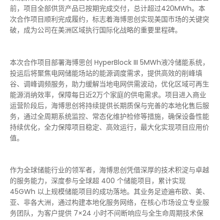
前，项目全部供货产品已按期完成交付，总计超过420MWh。本
次合作项目顺利完成履约，标志着海博思创实现美国市场的关键突
破，成为公司在美洲区域执行国际化战略的重要里程碑。
本次合作项目部署海博思创 HyperBlock III 5MWh液冷储能系统，
投运后将聚焦电网储能场站的能源调度需求，提供高效的削峰填
谷、调峰调频服务，助力缓解当地电网供需波动，优化区域可再生
能源消纳效率，保障每日近2万个家庭的供电需求。项目进入商业
运营阶段后，海博思创将持续提供长期质保与完善的本地化售后服
务，通过全周期系统监控、常态化维护检修等措施，确保设备性能
持续优化，全力保障项目稳定、高效运行，最大化实现项目应用价
值。
作为全球储能行业的领军者，海博思创凭借深厚的技术积淀与卓越
的服务能力，深度参与全球超 400 个储能项目，累计实现
45GWh 以上规模储能项目的成功落地。其业务足迹遍布欧、美、
亚、非各大洲，通过构建本地化服务网络，在核心市场设立专业服
务团队，为客户提供 7×24 小时不间断响应与全生命周期技术保