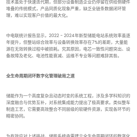
技术虽处于快速迭代期，但部分设备制造企业仍停留在供给侧硬件
堆叠的传统模式，产品同质化现象严重，缺乏全链条数据闭环管
理，难以实现客户价值的
最
大化。
中电联统计报告显示，2022 - 2024年新型储能电站系统效率虽逐
年提升，但整站综合效率与设备转换效率存在7%的差距，大量能
源在无效转换过程中被损耗。究其原因，电芯一致性问题突出、设
备故障及老化、电池性能衰减、运维不专业等问题难辞其咎。
全生命周期闭环数字化管理破局之道
储能作为一个高度复杂且动态时变的系统工程，涉及多学科知识的
深度融合与优势互补，对系统集成能力提出了极高要求。类似整车
制造工艺，它需要高效整合不同层级的软硬件资源，实现各环节的
精密协同。
为有效应对上述挑战，储能系统亟需建立全生命周期闭环的数字化